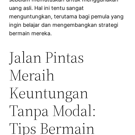
uang asli. Hal ini tentu sangat
menguntungkan, terutama bagi pemula yang
ingin belajar dan mengembangkan strategi
bermain mereka.
Jalan Pintas
Meraih
Keuntungan
Tanpa Modal:
Tips Bermain