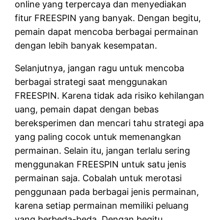
online yang terpercaya dan menyediakan
fitur FREESPIN yang banyak. Dengan begitu,
pemain dapat mencoba berbagai permainan
dengan lebih banyak kesempatan.
Selanjutnya, jangan ragu untuk mencoba
berbagai strategi saat menggunakan
FREESPIN. Karena tidak ada risiko kehilangan
uang, pemain dapat dengan bebas
bereksperimen dan mencari tahu strategi apa
yang paling cocok untuk memenangkan
permainan. Selain itu, jangan terlalu sering
menggunakan FREESPIN untuk satu jenis
permainan saja. Cobalah untuk merotasi
penggunaan pada berbagai jenis permainan,
karena setiap permainan memiliki peluang
yang berbeda-beda. Dengan begitu,