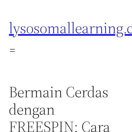
Skip
to
lysosomallearning
content
Bermain Cerdas
dengan
FREESPIN: Cara