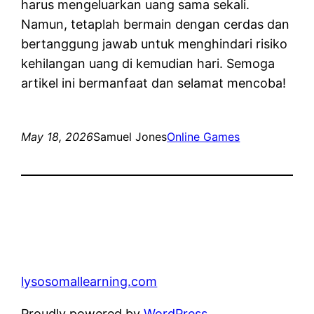
harus mengeluarkan uang sama sekali.
Namun, tetaplah bermain dengan cerdas dan
bertanggung jawab untuk menghindari risiko
kehilangan uang di kemudian hari. Semoga
artikel ini bermanfaat dan selamat mencoba!
May 18, 2026
Samuel Jones
Online Games
lysosomallearning.com
Proudly powered by
WordPress