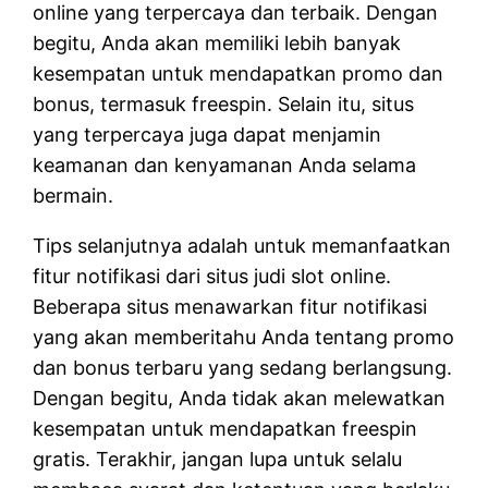
online yang terpercaya dan terbaik. Dengan
begitu, Anda akan memiliki lebih banyak
kesempatan untuk mendapatkan promo dan
bonus, termasuk freespin. Selain itu, situs
yang terpercaya juga dapat menjamin
keamanan dan kenyamanan Anda selama
bermain.
Tips selanjutnya adalah untuk memanfaatkan
fitur notifikasi dari situs judi slot online.
Beberapa situs menawarkan fitur notifikasi
yang akan memberitahu Anda tentang promo
dan bonus terbaru yang sedang berlangsung.
Dengan begitu, Anda tidak akan melewatkan
kesempatan untuk mendapatkan freespin
gratis. Terakhir, jangan lupa untuk selalu