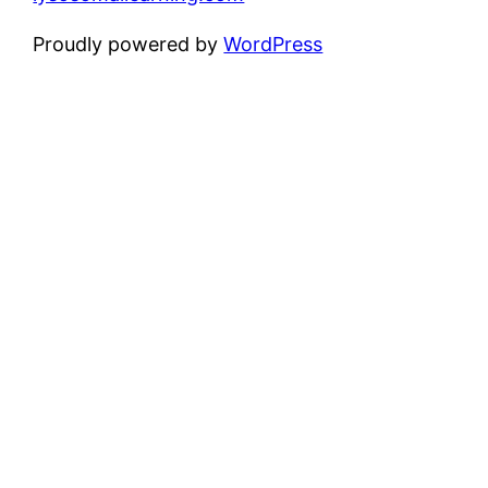
Proudly powered by
WordPress