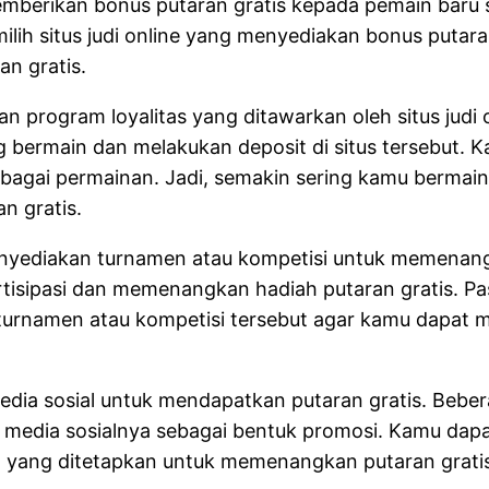
 memberikan bonus putaran gratis kepada pemain baru
ilih situs judi online yang menyediakan bonus putar
n gratis.
an program loyalitas yang ditawarkan oleh situs judi
g bermain dan melakukan deposit di situs tersebut
rbagai permainan. Jadi, semakin sering kamu bermai
n gratis.
menyediakan turnamen atau kompetisi untuk memenan
tisipasi dan memenangkan hadiah putaran gratis. P
turnamen atau kompetisi tersebut agar kamu dapat m
ia sosial untuk mendapatkan putaran gratis. Beberapa
edia sosialnya sebagai bentuk promosi. Kamu dapat 
an yang ditetapkan untuk memenangkan putaran grati