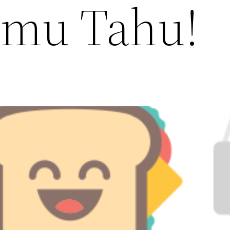
amu Tahu!