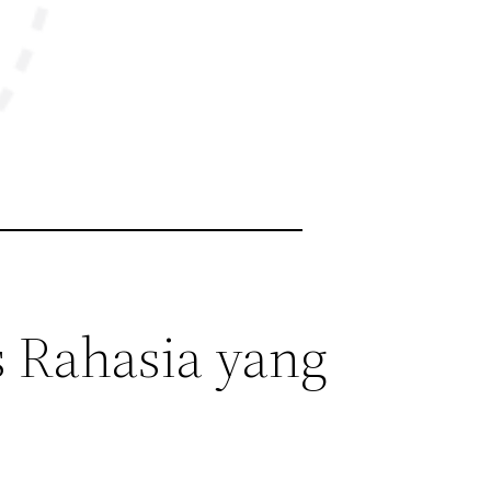
s Rahasia yang