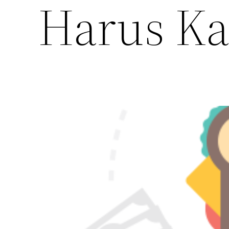
Harus K