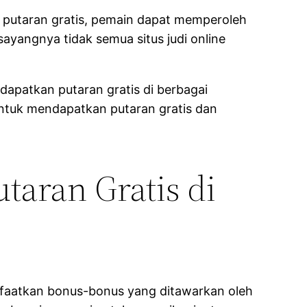
an putaran gratis, pemain dapat memperoleh
angnya tidak semua situs judi online
apatkan putaran gratis di berbagai
untuk mendapatkan putaran gratis dan
aran Gratis di
nfaatkan bonus-bonus yang ditawarkan oleh