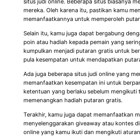
situs judi online. Beberapa situs biasanya
mereka. Oleh karena itu, pastikan kamu mem
memanfaatkannya untuk memperoleh putara
Selain itu, kamu juga dapat bergabung deng
poin atau hadiah kepada pemain yang serin
kumpulkan menjadi putaran gratis untuk be
pula kesempatan untuk mendapatkan putara
Ada juga beberapa situs judi online yang 
memanfaatkan kesempatan ini untuk berpar
ketentuan yang berlaku sebelum mengikuti 
memenangkan hadiah putaran gratis.
Terakhir, kamu juga dapat memanfaatkan med
menyelenggarakan giveaway atau kontes di m
online yang kamu ikuti dan mengikuti atur