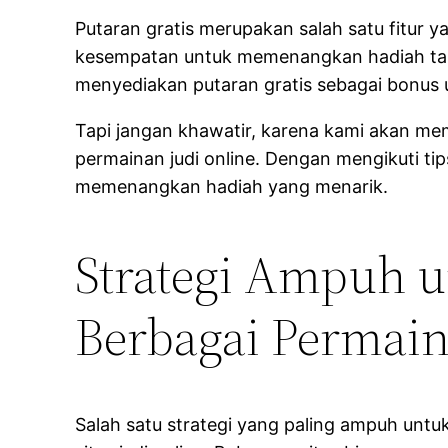
Putaran gratis merupakan salah satu fitur y
kesempatan untuk memenangkan hadiah tanp
menyediakan putaran gratis sebagai bonus 
Tapi jangan khawatir, karena kami akan me
permainan judi online. Dengan mengikuti t
memenangkan hadiah yang menarik.
Strategi Ampuh u
Berbagai Permai
Salah satu strategi yang paling ampuh un