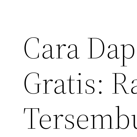
Cara Dap
Gratis: R
Tersemb