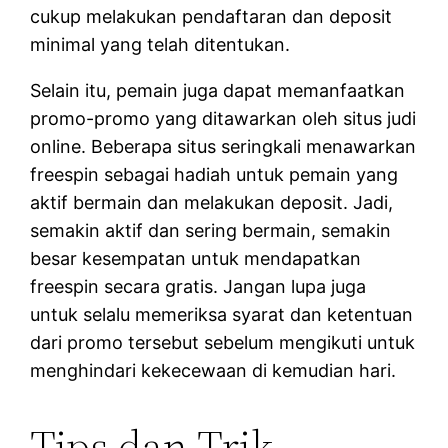
cukup melakukan pendaftaran dan deposit
minimal yang telah ditentukan.
Selain itu, pemain juga dapat memanfaatkan
promo-promo yang ditawarkan oleh situs judi
online. Beberapa situs seringkali menawarkan
freespin sebagai hadiah untuk pemain yang
aktif bermain dan melakukan deposit. Jadi,
semakin aktif dan sering bermain, semakin
besar kesempatan untuk mendapatkan
freespin secara gratis. Jangan lupa juga
untuk selalu memeriksa syarat dan ketentuan
dari promo tersebut sebelum mengikuti untuk
menghindari kekecewaan di kemudian hari.
Tips dan Trik