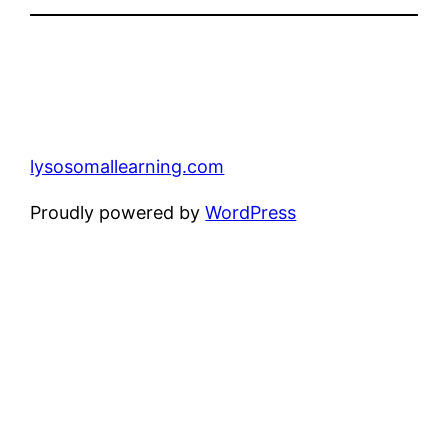
lysosomallearning.com
Proudly powered by
WordPress