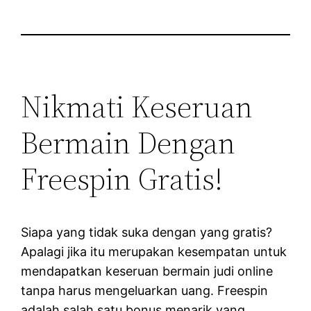
Nikmati Keseruan
Bermain Dengan
Freespin Gratis!
Siapa yang tidak suka dengan yang gratis?
Apalagi jika itu merupakan kesempatan untuk
mendapatkan keseruan bermain judi online
tanpa harus mengeluarkan uang. Freespin
adalah salah satu bonus menarik yang