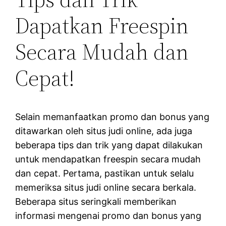
Dapatkan Freespin
Secara Mudah dan
Cepat!
Selain memanfaatkan promo dan bonus yang
ditawarkan oleh situs judi online, ada juga
beberapa tips dan trik yang dapat dilakukan
untuk mendapatkan freespin secara mudah
dan cepat. Pertama, pastikan untuk selalu
memeriksa situs judi online secara berkala.
Beberapa situs seringkali memberikan
informasi mengenai promo dan bonus yang