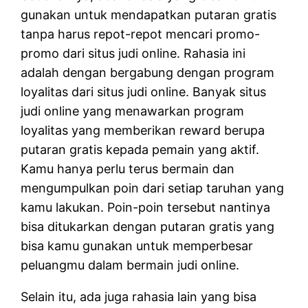
gunakan untuk mendapatkan putaran gratis
tanpa harus repot-repot mencari promo-
promo dari situs judi online. Rahasia ini
adalah dengan bergabung dengan program
loyalitas dari situs judi online. Banyak situs
judi online yang menawarkan program
loyalitas yang memberikan reward berupa
putaran gratis kepada pemain yang aktif.
Kamu hanya perlu terus bermain dan
mengumpulkan poin dari setiap taruhan yang
kamu lakukan. Poin-poin tersebut nantinya
bisa ditukarkan dengan putaran gratis yang
bisa kamu gunakan untuk memperbesar
peluangmu dalam bermain judi online.
Selain itu, ada juga rahasia lain yang bisa