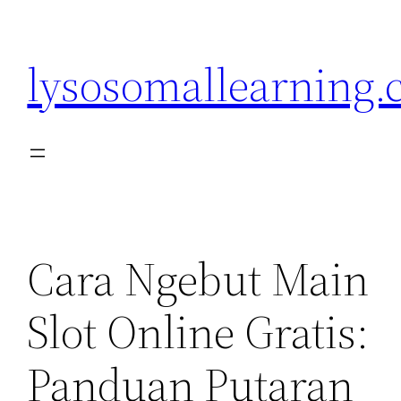
Skip
to
lysosomallearning
content
Cara Ngebut Main
Slot Online Gratis:
Panduan Putaran