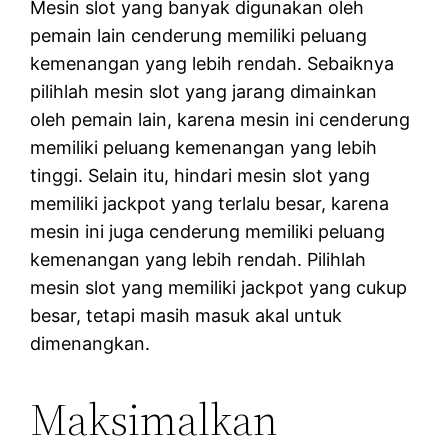
Mesin slot yang banyak digunakan oleh
pemain lain cenderung memiliki peluang
kemenangan yang lebih rendah. Sebaiknya
pilihlah mesin slot yang jarang dimainkan
oleh pemain lain, karena mesin ini cenderung
memiliki peluang kemenangan yang lebih
tinggi. Selain itu, hindari mesin slot yang
memiliki jackpot yang terlalu besar, karena
mesin ini juga cenderung memiliki peluang
kemenangan yang lebih rendah. Pilihlah
mesin slot yang memiliki jackpot yang cukup
besar, tetapi masih masuk akal untuk
dimenangkan.
Maksimalkan