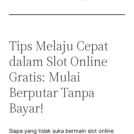
Tips Melaju Cepat
dalam Slot Online
Gratis: Mulai
Berputar Tanpa
Bayar!
Siapa yang tidak suka bermain slot online