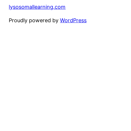
lysosomallearning.com
Proudly powered by
WordPress