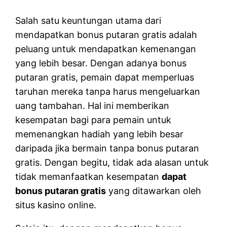
Salah satu keuntungan utama dari
mendapatkan bonus putaran gratis adalah
peluang untuk mendapatkan kemenangan
yang lebih besar. Dengan adanya bonus
putaran gratis, pemain dapat memperluas
taruhan mereka tanpa harus mengeluarkan
uang tambahan. Hal ini memberikan
kesempatan bagi para pemain untuk
memenangkan hadiah yang lebih besar
daripada jika bermain tanpa bonus putaran
gratis. Dengan begitu, tidak ada alasan untuk
tidak memanfaatkan kesempatan
dapat
bonus putaran gratis
yang ditawarkan oleh
situs kasino online.