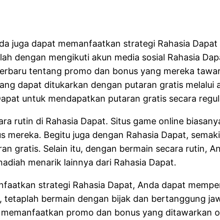
a juga dapat memanfaatkan strategi Rahasia Dapat 
alah dengan mengikuti akun media sosial Rahasia Dap
erbaru tentang promo dan bonus yang mereka tawarkan
g dapat ditukarkan dengan putaran gratis melalui ak
apat untuk mendapatkan putaran gratis secara regul
ara rutin di Rahasia Dapat. Situs game online biasa
tus mereka. Begitu juga dengan Rahasia Dapat, semak
gratis. Selain itu, dengan bermain secara rutin, A
diah menarik lainnya dari Rahasia Dapat.
faatkan strategi Rahasia Dapat, Anda dapat memper
tetaplah bermain dengan bijak dan bertanggung jaw
m memanfaatkan promo dan bonus yang ditawarkan ol