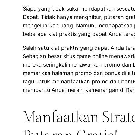
Siapa yang tidak suka mendapatkan sesuatu s
Dapat. Tidak hanya menghibur, putaran gr
mengeluarkan uang. Namun, mendapatkan pu
beberapa kiat praktis yang dapat Anda tera
Salah satu kiat praktis yang dapat Anda t
Sebagian besar situs game online menawar
mereka seringkali menawarkan promo dan bo
memeriksa halaman promo dan bonus di situ
ragu untuk memanfaatkan promo dan bonus 
membantu Anda meraih kemenangan di Rah
Manfaatkan Strat