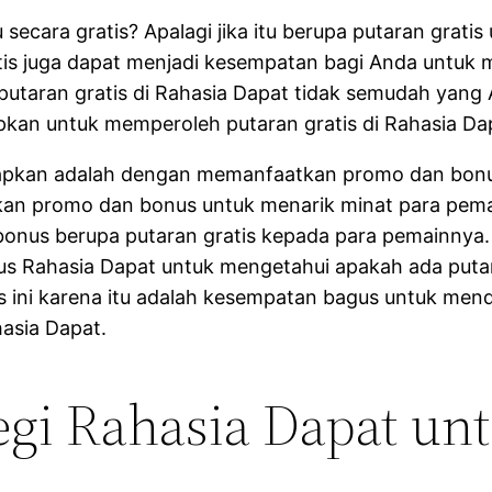
ecara gratis? Apalagi jika itu berupa putaran grati
atis juga dapat menjadi kesempatan bagi Anda untuk
taran gratis di Rahasia Dapat tidak semudah yang 
pkan untuk memperoleh putaran gratis di Rahasia Da
erapkan adalah dengan memanfaatkan promo dan bonu
kan promo dan bonus untuk menarik minat para pema
nus berupa putaran gratis kepada para pemainnya. O
s Rahasia Dapat untuk mengetahui apakah ada putar
ini karena itu adalah kesempatan bagus untuk mend
asia Dapat.
egi Rahasia Dapat u