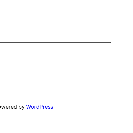
powered by
WordPress