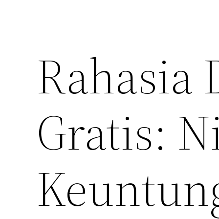
Rahasia 
Gratis: N
Keuntun