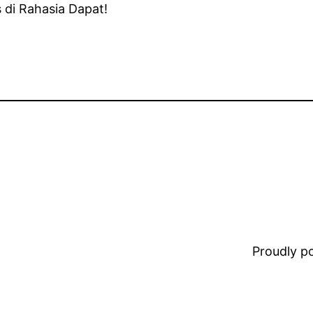
di Rahasia Dapat!
Proudly 