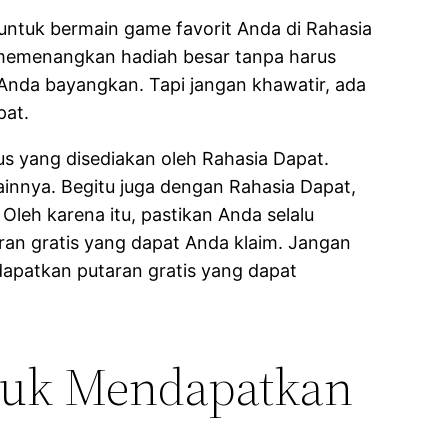
s untuk bermain game favorit Anda di Rahasia
 memenangkan hadiah besar tanpa harus
Anda bayangkan. Tapi jangan khawatir, ada
pat.
s yang disediakan oleh Rahasia Dapat.
innya. Begitu juga dengan Rahasia Dapat,
leh karena itu, pastikan Anda selalu
an gratis yang dapat Anda klaim. Jangan
apatkan putaran gratis yang dapat
ntuk Mendapatkan