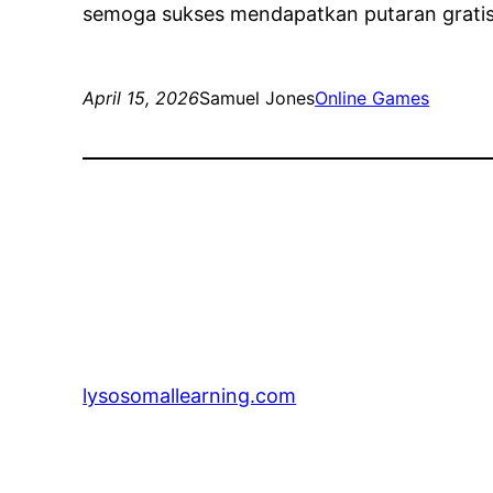
semoga sukses mendapatkan putaran gratis 
April 15, 2026
Samuel Jones
Online Games
lysosomallearning.com