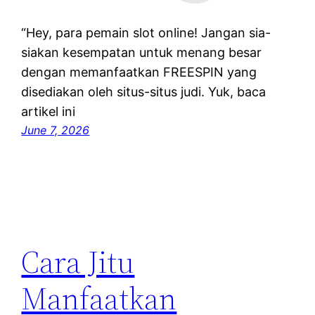
“Hey, para pemain slot online! Jangan sia-
siakan kesempatan untuk menang besar
dengan memanfaatkan FREESPIN yang
disediakan oleh situs-situs judi. Yuk, baca
artikel ini
June 7, 2026
Cara Jitu
Manfaatkan