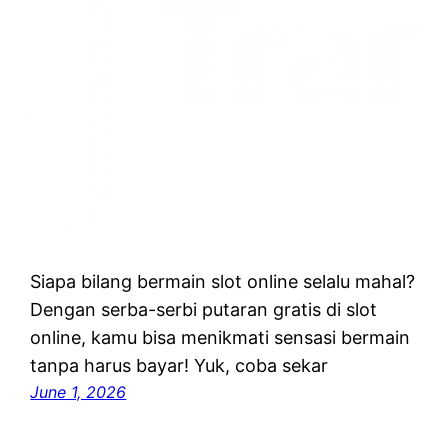
Siapa bilang bermain slot online selalu mahal?
Dengan serba-serbi putaran gratis di slot
online, kamu bisa menikmati sensasi bermain
tanpa harus bayar! Yuk, coba sekar
June 1, 2026