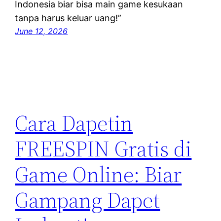
Indonesia biar bisa main game kesukaan
tanpa harus keluar uang!”
June 12, 2026
Cara Dapetin
FREESPIN Gratis di
Game Online: Biar
Gampang Dapet