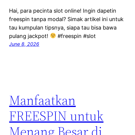
Hai, para pecinta slot online! Ingin dapetin
freespin tanpa modal? Simak artikel ini untuk
tau kumpulan tipsnya, siapa tau bisa bawa
pulang jackpot!
#freespin #slot
June 8, 2026
Manfaatkan
FREESPIN untuk
Menang Besar di