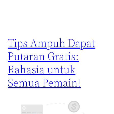
Tips Ampuh Dapat
Putaran Gratis:
Rahasia untuk
Semua Pemain!