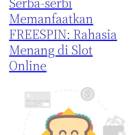
Serba-serbi
Memanfaatkan
FREESPIN: Rahasia
Menang di Slot
Online