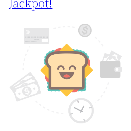
Jackpot!