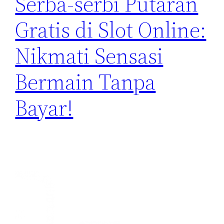
Serba-serbi Putaran
Gratis di Slot Online:
Nikmati Sensasi
Bermain Tanpa
Bayar!