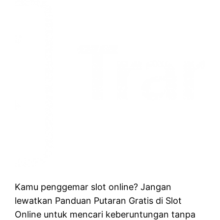
Kamu penggemar slot online? Jangan
lewatkan Panduan Putaran Gratis di Slot
Online untuk mencari keberuntungan tanpa