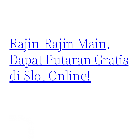
Rajin-Rajin Main,
Dapat Putaran Gratis
di Slot Online!