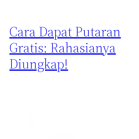
Cara Dapat Putaran
Gratis: Rahasianya
Diungkap!