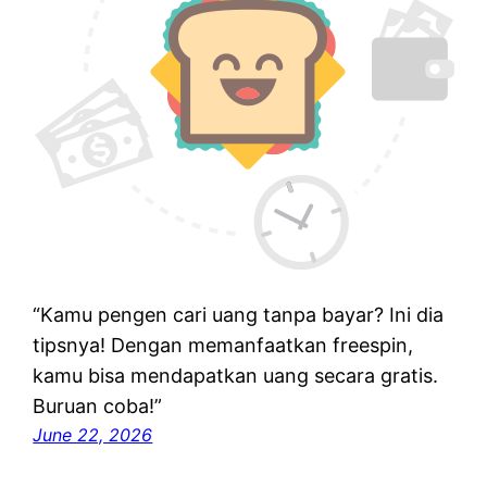
“Kamu pengen cari uang tanpa bayar? Ini dia
tipsnya! Dengan memanfaatkan freespin,
kamu bisa mendapatkan uang secara gratis.
Buruan coba!”
June 22, 2026