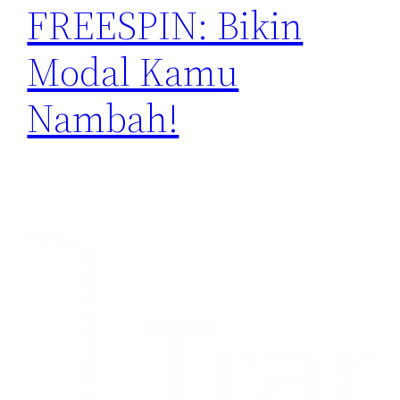
FREESPIN: Bikin
Modal Kamu
Nambah!